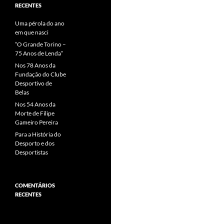
RECENTES
Uma pérola do ano
em que nasci
“O Grande Torino –
75 Anos de Lenda”
Nos 78 Anos da
Fundação do Clube
Desportivo de
Belas
Nos 54 Anos da
Morte de Filipe
Gameiro Pereira
Para a História do
Desporto e dos
Desportistas
COMENTÁRIOS
RECENTES