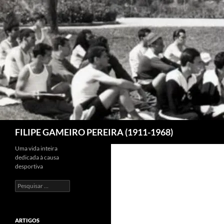
Saltar
para
o
conteúdo
Procurar
FILIPE GAMEIRO PEREIRA (1911-1968)
Uma vida inteira
dedicada à causa
desportiva
Pesquisar
por:
ARTIGOS