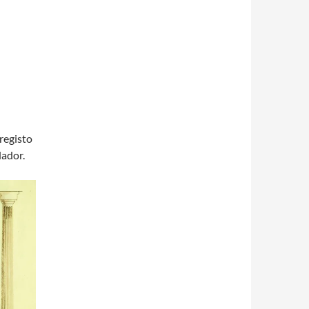
registo
dador.