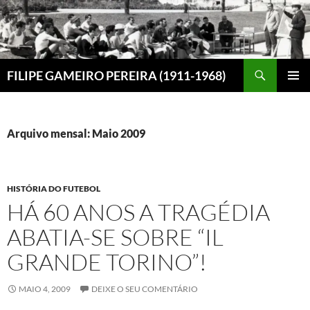
Saltar
para
o
conteúdo
Procurar
FILIPE GAMEIRO PEREIRA (1911-1968)
MENU
PRIMÁR
Arquivo mensal: Maio 2009
HISTÓRIA DO FUTEBOL
HÁ 60 ANOS A TRAGÉDIA
ABATIA-SE SOBRE “IL
GRANDE TORINO”!
MAIO 4, 2009
DEIXE O SEU COMENTÁRIO