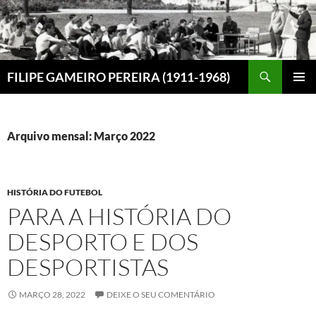
Saltar
para
o
conteúdo
Procurar
FILIPE GAMEIRO PEREIRA (1911-1968)
MENU
PRIMÁR
Arquivo mensal: Março 2022
HISTÓRIA DO FUTEBOL
PARA A HISTÓRIA DO
DESPORTO E DOS
DESPORTISTAS
MARÇO 28, 2022
DEIXE O SEU COMENTÁRIO