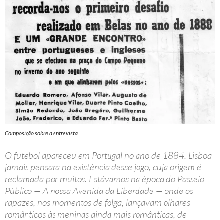
Composição sobre a entrevista
O futebol apareceu em Portugal no ano de 1884. Lisboa
jamais pensara na existência desse jogo, cuja origem é
reclamada por muitos. Estávamos na época do Passeio
Público — A nossa Avenida da Liberdade — onde os
rapazes, nos momentos de folga, lançavam olhares
românticos às meninas ainda mais românticas, de