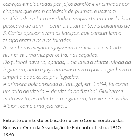
cabeças emolduradas por fofos bandós e encimadas por
chapéus que eram catedrais de plumas, e usavam
vestidos de cintura apertada e ampla «tournure». Lisboa
passeava de trem — cerimoniosamente. As bailarinas de
S. Carlos apaixonavam os fidalgos, que consumiam o
tempo entre elas e as toiradas.
As senhoras elegantes jogavam o «diávolo», e a Corte
reunia-se uma vez por outra, nas caçadas.
Do futebol haveria, apenas, uma ideia distante, vinda da
Inglaterra, onde o jogo entusiasmava o povo e ganhava a
simpatia das classes privilegiadas.
A primeira bola chegada a Portugal, em 1884, foi como
um grito de vitória — da vitória do futebol. Guilherme
Pinto Basto, estudante em Inglaterra, trouxe-a da velha
Albion, como uma jóia rara…
Extracto dum texto publicado no Livro Comemorativo das
Bodas de Ouro da Associação de Futebol de Lisboa 1910-
1960.